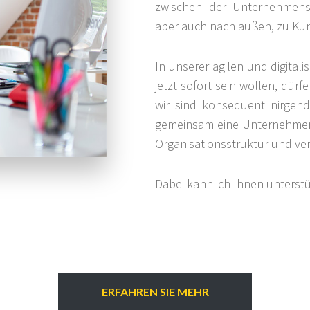
zwischen der Unternehmensl
aber auch nach außen, zu Kun
In unserer agilen und digitalis
jetzt sofort sein wollen, dürf
wir sind konsequent nirgends
gemeinsam eine Unternehmen
Organisationsstruktur und ver
Dabei kann ich Ihnen unterstü
ERFAHREN SIE MEHR